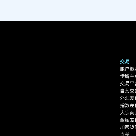
交易
账户概
伊斯兰
交易平
自营交
外汇差
指数差
大宗商
金属差
加密货
点差