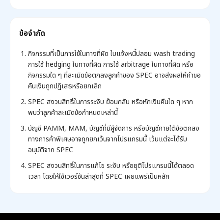
ข้อจำกัด
กิจกรรมที่เป็นการใช้ในทางที่ผิด ใบแจ้งหนี้ปลอม wash trading
การใช้ hedging ในทางที่ผิด การใช้ arbitrage ในทางที่ผิด หรือ
กิจกรรมใด ๆ ที่ละเมิดข้อตกลงลูกค้าของ SPEC อาจส่งผลให้คำขอ
คืนเงินถูกปฏิเสธหรือยกเลิก
SPEC สงวนสิทธิ์ในการระงับ ย้อนกลับ หรือหักเงินคืนใด ๆ หาก
พบว่าลูกค้าละเมิดข้อกำหนดเหล่านี้
บัญชี PAMM, MAM, บัญชีที่มีผู้จัดการ หรือบัญชีภายใต้ข้อตกลง
ทางการค้าพิเศษอาจถูกยกเว้นจากโปรแกรมนี้ เว้นแต่จะได้รับ
อนุมัติจาก SPEC
SPEC สงวนสิทธิ์ในการแก้ไข ระงับ หรือยุติโปรแกรมนี้ได้ตลอด
เวลา โดยให้ใช้เวอร์ชันล่าสุดที่ SPEC เผยแพร่เป็นหลัก