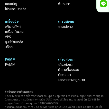
แคมเปญ
พันธมิตร
โปรแกรมรางวัล
เครื่องมือ
เทรดสังคม
อภิธานศัพท์
เทรดสังคม
เครื่องคำนวณ
VPS
ศูนย์ช่วยเหลือ
บล็อก
PAMM
เกี่ยวกับเรา
PAMM
เกี่ยวกับเรา
คำถามที่พบบ่อย
ติดต่อเรา
เอกสารทางกฎหมาย
ข้อจำกัดความรับผิดชอบ
Spec Markets คือชื่อทางการค้าของ Spec Capitals Ltd ซึ่งได้รับอนุญาตและกำกับดูแล
โดยคณะกรรมการบริการทางการเงิน (FSC) ของมอริเชียส (หมายเลขบริษัท 224658 ใบ
อนุญาตดีลเลอร์การลงทุนเลขที่ GB252045999)
การฝากและการถอนสำหรับ Spec Markets ถูกประมวลผลโดย Spec Capitals Ltd ซึ่ง