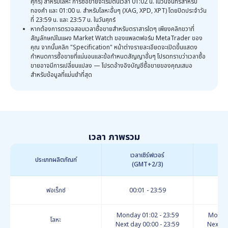
ศุกร์) สำหรับโลหะ การซื้อขายจะเริ่มต้นเวลา 01:02 น. ในวันจันทร์สำหรับ
ทองคำ และ 01:00 น. สำหรับโลหะอื่นๆ (XAG, XPD, XPT) โดยปิดประจำวัน
ที่ 23:59 น. และ 23:57 น. ในวันศุกร์
หากต้องการตรวจสอบเวลาซื้อขายสำหรับตราสารใดๆ เพียงคลิกขวาที่
สัญลักษณ์ในแผง Market Watch ของแพลตฟอร์ม MetaTrader ของ
คุณ จากนั้นคลิก "Specification" หน้าต่างรายละเอียดจะเปิดขึ้นแสดง
กำหนดการซื้อขายที่แน่นอนและข้อกำหนดสัญญาอื่นๆ โปรดทราบว่าเวลาซื้อ
ขายอาจมีการเปลี่ยนแปลง — โปรดอ้างอิงบัญชีซื้อขายของคุณเสมอ
สำหรับข้อมูลที่แม่นยำที่สุด
เวลา
ภาพรวม
เวลาเซิร์ฟเวอร์
เ
ประเภทผลิตภัณฑ์
(GMT+2/3)
(
ฟอเร็กซ์
00:01 - 23:59
18
Monday 01:02 - 23:59
Monday
โลหะ
Next day 00:00 - 23:59
Next da