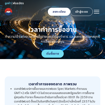
ลูกค้า
|
พันธมิตร
ลงทะเบียน
เข้าสู่ระบบ
เวลาทำการซื้อขาย
ทำความเข้าใจช่วงเวลาการซื้อขายและชั่วโมงทำการ และผลกระทบต่อกลยุทธ์
การซื้อขายของคุณ
เริ่มซื้อขาย
เวลาทำการของตลาด
ภาพรวม
เวลาเซิร์ฟเวอร์การซื้อขายและกราฟของ Spec Markets ทำงานบน
GMT+2 หรือ GMT+3 ในช่วงเวลาออมแสงของสหรัฐอเมริกา การซื้อขาย
คู่สกุลเงิน Forex ทั้งหมดจะดำเนินการตั้งแต่เวลา 00:01 ถึง 23:59 ตาม
เวลาเซิร์ฟเวอร์ ตั้งแต่วันจันทร์ถึงวันศุกร์ (ปิดเร็วกว่าเล็กน้อยที่ 23:57 ในวัน