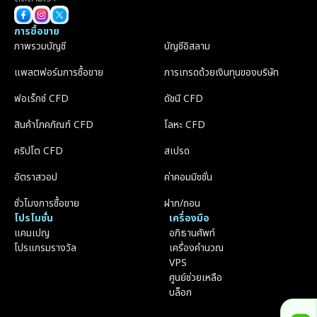
การซื้อขาย
ภาพรวมบัญชี
บัญชีอิสลาม
แพลตฟอร์มการซื้อขาย
การเทรดด้วยเงินทุนของบริษัท
ฟอเร็กซ์ CFD
ดัชนี CFD
สินค้าโภคภัณฑ์ CFD
โลหะ CFD
คริปโต CFD
สเปรด
อัตราสวอป
ค่าคอมมิชชั่น
ชั่วโมงการซื้อขาย
ฝาก/ถอน
โปรโมชั่น
เครื่องมือ
แคมเปญ
อภิธานศัพท์
โปรแกรมรางวัล
เครื่องคำนวณ
VPS
ศูนย์ช่วยเหลือ
บล็อก