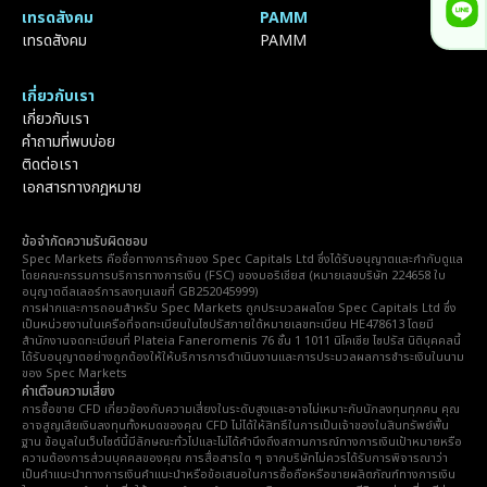
เทรดสังคม
PAMM
เทรดสังคม
PAMM
เกี่ยวกับเรา
เกี่ยวกับเรา
คำถามที่พบบ่อย
ติดต่อเรา
เอกสารทางกฎหมาย
ข้อจำกัดความรับผิดชอบ
Spec Markets คือชื่อทางการค้าของ Spec Capitals Ltd ซึ่งได้รับอนุญาตและกำกับดูแล
โดยคณะกรรมการบริการทางการเงิน (FSC) ของมอริเชียส (หมายเลขบริษัท 224658 ใบ
อนุญาตดีลเลอร์การลงทุนเลขที่ GB252045999)
การฝากและการถอนสำหรับ Spec Markets ถูกประมวลผลโดย Spec Capitals Ltd ซึ่ง
เป็นหน่วยงานในเครือที่จดทะเบียนในไซปรัสภายใต้หมายเลขทะเบียน HE478613 โดยมี
สำนักงานจดทะเบียนที่ Plateia Faneromenis 76 ชั้น 1 1011 นิโคเซีย ไซปรัส นิติบุคคลนี้
ได้รับอนุญาตอย่างถูกต้องให้ให้บริการการดำเนินงานและการประมวลผลการชำระเงินในนาม
ของ Spec Markets
คำเตือนความเสี่ยง
การซื้อขาย CFD เกี่ยวข้องกับความเสี่ยงในระดับสูงและอาจไม่เหมาะกับนักลงทุนทุกคน คุณ
อาจสูญเสียเงินลงทุนทั้งหมดของคุณ CFD ไม่ได้ให้สิทธิ์ในการเป็นเจ้าของในสินทรัพย์พื้น
ฐาน ข้อมูลในเว็บไซต์นี้มีลักษณะทั่วไปและไม่ได้คำนึงถึงสถานการณ์ทางการเงินเป้าหมายหรือ
ความต้องการส่วนบุคคลของคุณ การสื่อสารใด ๆ จากบริษัทไม่ควรได้รับการพิจารณาว่า
เป็นคำแนะนำทางการเงินคำแนะนำหรือข้อเสนอในการซื้อถือหรือขายผลิตภัณฑ์ทางการเงิน