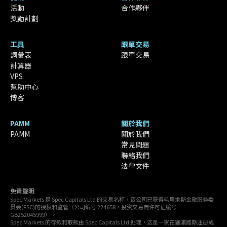
活動
合作夥伴
獎勵計劃
工具
跟單交易
詞彙表
跟單交易
計算器
VPS
幫助中心
博客
PAMM
關於我們
PAMM
關於我們
常見問題
聯絡我們
法律文件
免責聲明
Spec Markets 是 Spec Capitals Ltd 的交易名称，该公司已获得毛里求斯金融服务委
员会(FSC)的授权和监管（公司编号 224658，投资交易商许可证编号
GB252045999）。
Spec Markets 的存款和取款由 Spec Capitals Ltd 处理，这是一家在塞浦路斯注册成