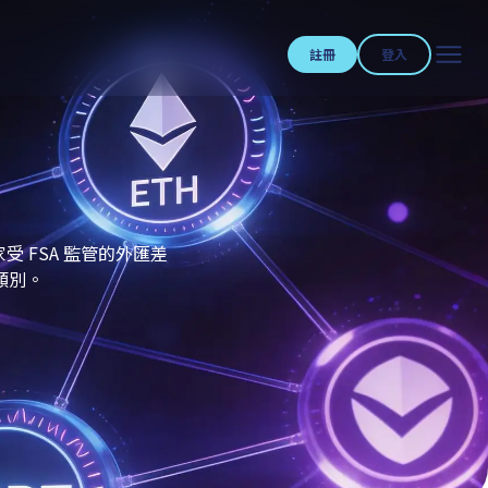
註冊
登入
 FSA 監管的外匯差
類別。