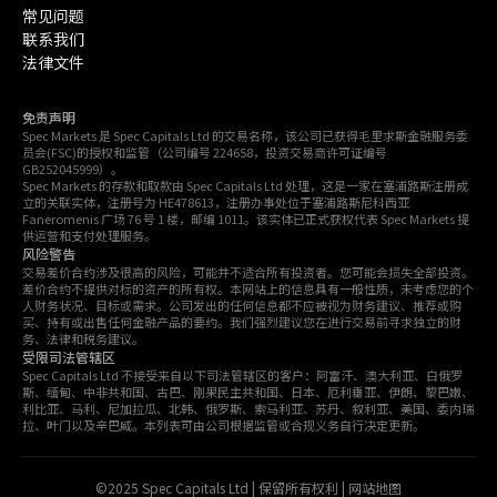
常见问题
联系我们
法律文件
免责声明
Spec Markets 是 Spec Capitals Ltd 的交易名称，该公司已获得毛里求斯金融服务委
员会(FSC)的授权和监管（公司编号 224658，投资交易商许可证编号
GB252045999）。
Spec Markets 的存款和取款由 Spec Capitals Ltd 处理，这是一家在塞浦路斯注册成
立的关联实体，注册号为 HE478613，注册办事处位于塞浦路斯尼科西亚
Faneromenis 广场 76 号 1 楼，邮编 1011。该实体已正式获权代表 Spec Markets 提
供运营和支付处理服务。
风险警告
交易差价合约涉及很高的风险，可能并不适合所有投资者。您可能会损失全部投资。
差价合约不提供对标的资产的所有权。本网站上的信息具有一般性质，未考虑您的个
人财务状况、目标或需求。公司发出的任何信息都不应被视为财务建议、推荐或购
买、持有或出售任何金融产品的要约。我们强烈建议您在进行交易前寻求独立的财
务、法律和税务建议。
受限司法管辖区
Spec Capitals Ltd 不接受来自以下司法管辖区的客户：阿富汗、澳大利亚、白俄罗
斯、缅甸、中非共和国、古巴、刚果民主共和国、日本、厄利垂亚、伊朗、黎巴嫩、
利比亚、马利、尼加拉瓜、北韩、俄罗斯、索马利亚、苏丹、叙利亚、美国、委内瑞
拉、叶门以及辛巴威。本列表可由公司根据监管或合规义务自行决定更新。
©2025 Spec Capitals Ltd | 保留所有权利
|
网站地图