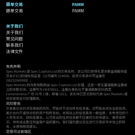
跟单交易
PAMM
跟单交易
PAMM
关于我们
关于我们
常见问题
联系我们
法律文件
免责声明
Spec Markets 是 Spec Capitals Ltd 的交易名称，该公司已获得毛里求斯金融服务委
员会(FSC)的授权和监管（公司编号 224658，投资交易商许可证编号
GB252045999）。
Spec Markets 的存款和取款由 Spec Capitals Ltd 处理，这是一家在塞浦路斯注册成
立的关联实体，注册号为 HE478613，注册办事处位于塞浦路斯尼科西亚
Faneromenis 广场 76 号 1 楼，邮编 1011。该实体已正式获权代表 Spec Markets 提
供运营和支付处理服务。
风险警告
交易差价合约涉及很高的风险，可能并不适合所有投资者。您可能会损失全部投资。
差价合约不提供对标的资产的所有权。本网站上的信息具有一般性质，未考虑您的个
人财务状况、目标或需求。公司发出的任何信息都不应被视为财务建议、推荐或购
买、持有或出售任何金融产品的要约。我们强烈建议您在进行交易前寻求独立的财
务、法律和税务建议。
受限司法管辖区