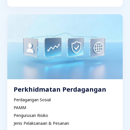
Perkhidmatan Perdagangan
Perdagangan Sosial
PAMM
Pengurusan Risiko
Jenis Pelaksanaan & Pesanan