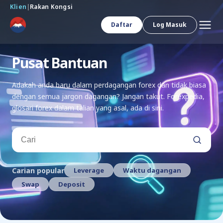
Klien
|
Rakan Kongsi
Daftar
Log Masuk
Pusat Bantuan
Adakah anda baru dalam perdagangan forex dan tidak biasa
dengan semua jargon dagangan? Jangan takut. Forexpedia,
glosari forex dalam talian yang asal, ada di sini.
Cari
Carian popular
Leverage
Waktu dagangan
Swap
Deposit