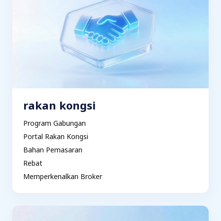
rakan kongsi
Program Gabungan
Portal Rakan Kongsi
Bahan Pemasaran
Rebat
Memperkenalkan Broker