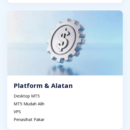
Platform & Alatan
Desktop MT5
MT5 Mudah Alih
VPS
Penasihat Pakar