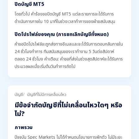
ปิดบัญชี MT5
โดยทั่วไป คำร้องขอปิดบัญชี MT5 แต่ละรายการจะได้รับการ
ดำเนินการภายใน 10 นาทีในช่วงเวลาทำการของฝ่ายสนับสนุน
ปิดโปรไฟล์ของคุณ (การยกเลิกบัญชีทั้งหมด)
คำขอปิดโปรไฟล์จะถูกส่งทางอีเมลและจะได้รับการตอบกลับภายใน
24 ชั่วโมงทำการ ทีมสนับสนุนของเราทำงาน 5 วันต่อสัปดาห์
ตลอด 24 ชั่วโมง คำเตือน: คำขอที่ส่งในช่วงสุดสัปดาห์จะได้รับการ
ประมวลผลเมื่อเริ่มต้นวันทำการถัดไป
บัญชี
บัญชีที่ไม่มีการเคลื่อนไหว
มีข้อจำกัดบัญชีที่ไม่เคลื่อนไหวใดๆ หรือ
ไม่?
ภาพรวม
ปัจจุบัน Spec Markets ไม่ได้กำหนดนโยบายการพักตัว ไม่มีระยะ