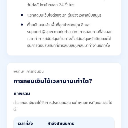
วันต่อสัปดาห์ ตลอด 24 ชั่วโมง
แชทสดบนเว็บไซต์ของเรา (ในช่วงเวลาสนับสนุน)
ตั๋วสนับสนุนผ่านพื้นที่ลูกค้าของคุณ อีเมล:
support@specmarkets.com การสอบถามที่ส่งนอก
เวลาทำการสนับสนุนผ่านทางตั๋วสนับสนุนหรืออีเมลจะได้
รับการตอบรับทันทีที่การสนับสนุนกลับมาทำงานอีกครั้ง
เงินทุน
การถอนเงิน
การถอนเงินใช้เวลานานเท่าใด?
ภาพรวม
คำขอถอนเงินจะได้รับการประมวลผลตามกำหนดการตัดยอดต่อไป
นี้:
เวลาที่ส่ง
กำลังดำเนินการ