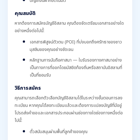
บัญชีเงินฝากอัตโนมัติ
คุณสมบัติ
หากต้องการสมัครบัญชีอิสลาม คุณต้องจัดเตรียมเอกสารอย่างใด
อย่างหนึ่งต่อไปนี้:
เอกสารพิสูจน์ตัวตน (POI) ที่บ่งบอกถึงศรัทธาของชาว
มุสลิมของคุณอย่างชัดเจน
หลักฐานการนับถือศาสนา — ใบรับรองทางศาสนาอย่าง
เป็นทางการที่ออกโดยมัสยิดท้องถิ่นหรือสถาบันอิสลามที่
เป็นที่ยอมรับ
วิธีการสมัคร
คุณสามารถเลือกตัวเลือกบัญชีอิสลามได้ในระหว่างขั้นตอนการลง
ทะเบียน หากคุณได้ลงทะเบียนแล้วและต้องการแปลงบัญชีที่มีอยู่
โปรดส่งคำขอและเอกสารประกอบผ่านช่องทางใดช่องทางหนึ่งต่อ
ไปนี้:
ตั๋วสนับสนุนผ่านพื้นที่ลูกค้าของคุณ