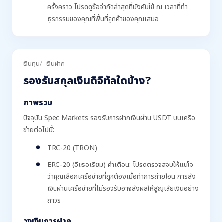
ครั้งคราว โปรดดูข้อจำกัดล่าสุดที่บังคับใช้ ณ เวลาที่ทำ
ธุรกรรมของคุณที่พื้นที่ลูกค้าของคุณเสมอ
เงินทุน
เงินฝาก
รองรับสกุลเงินดิจิทัลใดบ้าง?
ภาพรวม
ปัจจุบัน Spec Markets รองรับการฝากเงินผ่าน USDT บนเครือ
ข่ายต่อไปนี้:
TRC-20 (TRON)
ERC-20 (อีเธอเรียม) คำเตือน: โปรดตรวจสอบให้แน่ใจ
ว่าคุณเลือกเครือข่ายที่ถูกต้องเมื่อทำการถ่ายโอน การส่ง
เงินผ่านเครือข่ายที่ไม่รองรับอาจส่งผลให้สูญเสียเงินอย่าง
ถาวร
วงเงินการฝาก