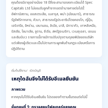
คุณต้องมีอายุอย่างน้อย 18 ปีจึงจะสามารถลงทะเบียนได้ Spec
Capitals Ltd ไม่ยอมรับลูกค้าจากเขตอำนาจศาลต่อไปนี้:
อัฟกานิสถาน, ออสเตรเลีย, เบลารุส, พม่า (เมียนมาร์), สาธารณ
รัฐอัฟริกากลาง, คิวบา, สาธารณรัฐประชาธิปไตยคองโก, ญี่ปุ่น,
เอริเทรีย, อิหร่าน, เลบานอน, ลิเบีย, มาลี, นิการากัว, เกาหลีเหนือ,
รัสเซีย, โซมาเลีย, ซูดาน, ซีเรีย, สหรัฐอเมริกา, เวเนซุเอลา, เยเมน
และซิมบับเว รายการนี้อาจมีการปรับปรุงตามดุลยพินิจของบริษัท
แต่เพียงผู้เดียวและเป็นไปตามภาระผูกพันด้านกฎระเบียบหรือการ
ปฏิบัติตาม
เริ่มต้นใช้งาน
เปิดบัญชี
เหตุใดฉันจึงไม่ได้รับอีเมลยืนยัน
ภาพรวม
หากคุณไม่ได้รับอีเมลยืนยัน โปรดลองทำตามขั้นตอนต่อไปนี้
ขั้นตอนที่ 1: ตรวจสอบโฟลเดอร์ของคุณ