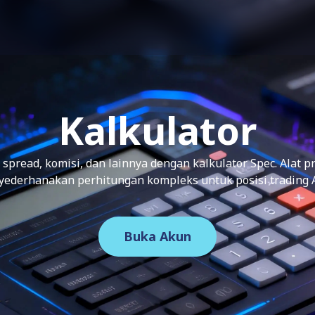
Kalkulator
 spread, komisi, dan lainnya dengan kalkulator Spec. Alat 
ederhanakan perhitungan kompleks untuk posisi trading 
Buka Akun