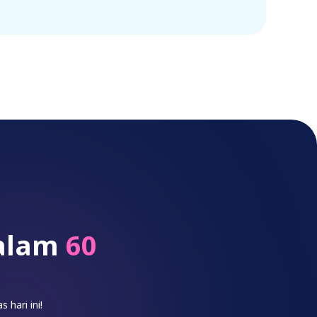
dalam
60
hari ini!