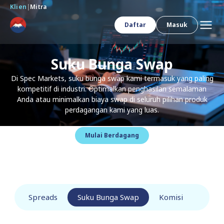
Klien
|
Mitra
Daftar
Masuk
Suku Bunga Swap
Di Spec Markets, suku bunga swap kami termasuk yang paling
kompetitif di industri. Optimalkan penghasilan semalaman
Anda atau minimalkan biaya swap di seluruh pilihan produk
perdagangan kami yang luas.
Mulai Berdagang
Spreads
Suku Bunga Swap
Komisi