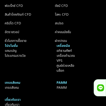
ฟอเร็กซ์ CFD
ดัชนี CFD
สินค้าโภคภัณฑ์ CFD
โลหะ CFD
คริปโต CFD
สเปรด
อัตราสวอป
ค่าคอมมิชชั่น
ชั่วโมงการซื้อขาย
ฝาก/ถอน
โปรโมชั่น
เครื่องมือ
แคมเปญ
อภิธานศัพท์
โปรแกรมรางวัล
เครื่องคำนวณ
VPS
ศูนย์ช่วยเหลือ
บล็อก
เทรดสังคม
PAMM
เทรดสังคม
PAMM
เกี่ยวกับเรา
เกี่ยวกับเรา