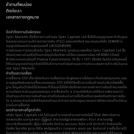
คำถามที่พบบ่อย
ติดต่อเรา
เอกสารทางกฎหมาย
ข้อจำกัดความรับผิดชอบ
Spec Markets คือชื่อทางการค้าของ Spec Capitals Ltd ซึ่งได้รับอนุญาตและกำกับดูแล
โดยคณะกรรมการบริการทางการเงิน (FSC) ของมอริเชียส (หมายเลขบริษัท 224658 ใบ
อนุญาตดีลเลอร์การลงทุนเลขที่ GB252045999)
การฝากและการถอนสำหรับ Spec Markets ถูกประมวลผลโดย Spec Capitals Ltd ซึ่ง
เป็นหน่วยงานในเครือที่จดทะเบียนในไซปรัสภายใต้หมายเลขทะเบียน HE478613 โดยมี
สำนักงานจดทะเบียนที่ Plateia Faneromenis 76 ชั้น 1 1011 นิโคเซีย ไซปรัส นิติบุคคลนี้
ได้รับอนุญาตอย่างถูกต้องให้ให้บริการการดำเนินงานและการประมวลผลการชำระเงินในนาม
ของ Spec Markets
คำเตือนความเสี่ยง
การซื้อขาย CFD เกี่ยวข้องกับความเสี่ยงในระดับสูงและอาจไม่เหมาะกับนักลงทุนทุกคน คุณ
อาจสูญเสียเงินลงทุนทั้งหมดของคุณ CFD ไม่ได้ให้สิทธิ์ในการเป็นเจ้าของในสินทรัพย์พื้น
ฐาน ข้อมูลในเว็บไซต์นี้มีลักษณะทั่วไปและไม่ได้คำนึงถึงสถานการณ์ทางการเงินเป้าหมายหรือ
ความต้องการส่วนบุคคลของคุณ การสื่อสารใด ๆ จากบริษัทไม่ควรได้รับการพิจารณาว่า
เป็นคำแนะนำทางการเงินคำแนะนำหรือข้อเสนอในการซื้อถือหรือขายผลิตภัณฑ์ทางการเงิน
ใด ๆ ขอแนะนำอย่างยิ่งให้คุณขอคำแนะนำทางการเงินกฎหมายและภาษีอิสระก่อนที่จะมีส่วน
ร่วมในการซื้อขาย
เขตอำนาจศาลที่ถูกจำกัด
บริษัท Spec Capitals Ltd ไม่รับลูกค้าจากเขตอำนาจศาลต่อไปนี้ ได้แก่ อัฟกานิสถาน
ออสเตรเลีย เบลารุส พม่า (မြန်မာ) สาธารณรัฐกลางแอฟริกา คิวบา สาธารณรัฐ
ประชาธิปไตยคองโก ญี่ปุ่น เอริเตรีย อิหร่าน เลบานอน ลิเบีย มาลี นิการากัว โคเรียเหนือ
รัสเซีย โซมาเลีย ซูดาน ซีเรีย สหรัฐอเมริกา เวเนซุเอลา เยเมน และ ซิมบับเวย์ รายชื่อนี้อาจได้
รับการปรับปรุงตามข้อความเห็นชอบของบริษัทฯ เพียงอย่างเดียวและตามหน้าที่ด้านการ